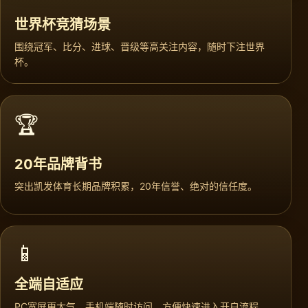
合作伙伴标题4
合作伙伴标题5