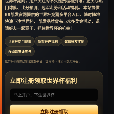
这家
博彩网站
以简洁为主、易用为先，页面结构清楚，玩家操
作更顺手。色彩搭配与布局安排协调统一，体现高标准在线娱
乐体验。
促销信息与游戏目录整理规范、排列整齐，新手用户也能快速
定位并顺畅操作，无需额外指导。