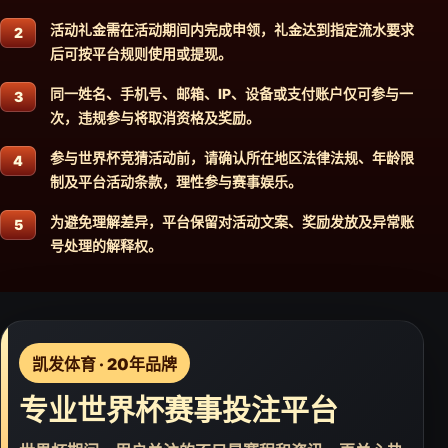
澳门ag视讯厅详细介绍
澳门新葡京网站 –
全亚洲知名的优势
在多家在线博彩品牌的激烈竞争中，澳门新葡京被公认为亚洲
知名且值得信赖的娱乐场所，原因在于：
简明而更具特色的新葡京界面