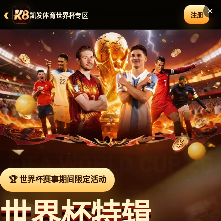
Skip
×
to
content
新葡京
竞猜责任
隐私保护
使用条款
充值提款帮助
澳门新葡京招聘
澳门新葡京下载app
澳门新葡京资讯
澳门新葡京下载APP
澳门新葡京下载APP